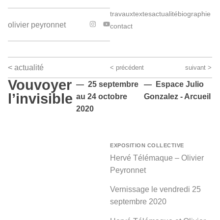
travaux
textes
actualité
biographie
olivier peyronnet
contact
< actualité
< précédent
suivant >
Vouvoyer
— 25 septembre
— Espace Julio
l’invisible
au 24 octobre
Gonzalez - Arcueil
2020
EXPOSITION COLLECTIVE
Hervé Télémaque – Olivier
Peyronnet
Vernissage le vendredi 25
septembre 2020