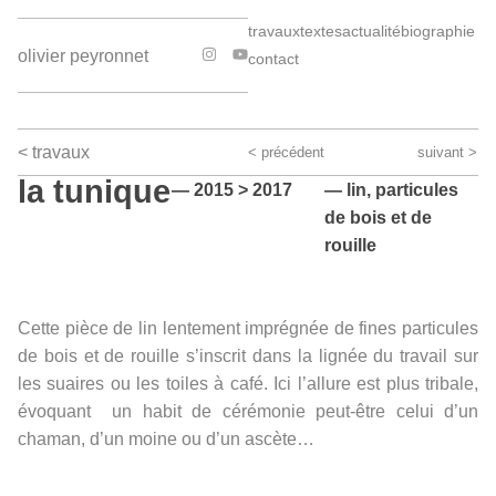
travaux
textes
actualité
biographie
olivier peyronnet
contact
< travaux
< précédent
suivant >
la tunique
— 2015 > 2017
— lin, particules
de bois et de
rouille
Cette pièce de lin lentement imprégnée de fines particules
de bois et de rouille s’inscrit dans la lignée du travail sur
les suaires ou les toiles à café. Ici l’allure est plus tribale,
évoquant un habit de cérémonie peut-être celui d’un
chaman, d’un moine ou d’un ascète…
Tunique, riches humeurs d'une tunique ou tunica
intima / 2015
Tunique dans une vitrine / 2015-2017