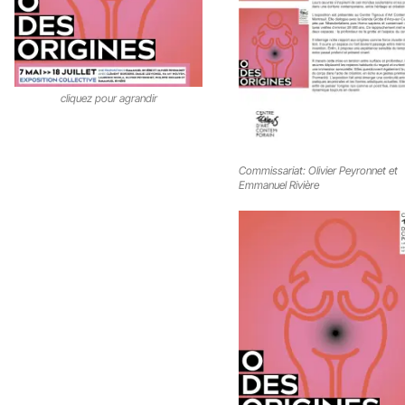
cliquez pour agrandir
Commissariat: Olivier Peyronnet et
Emmanuel Rivière