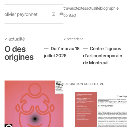
travaux
textes
actualité
biographie
olivier peyronnet
contact
< actualité
< précédent
O des
— Du 7 mai au 18
— Centre Tignous
origines
juillet 2026
d'art contemporain
de Montreuil
EXPOSITION COLLECTIVE