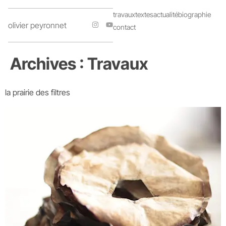
travaux
textes
actualité
biographie
olivier peyronnet
contact
Archives :
Travaux
la prairie des filtres